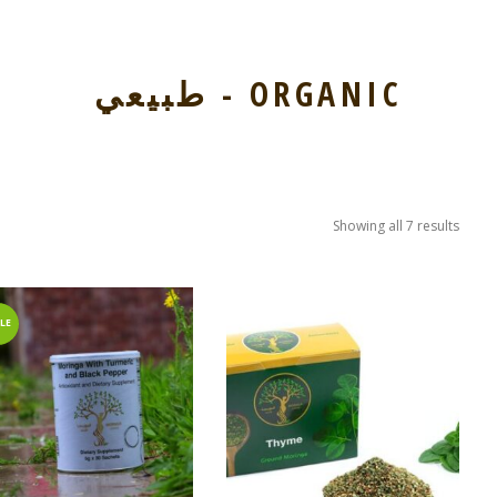
ORGANIC - طبيعي
Showing all 7 results
LE!