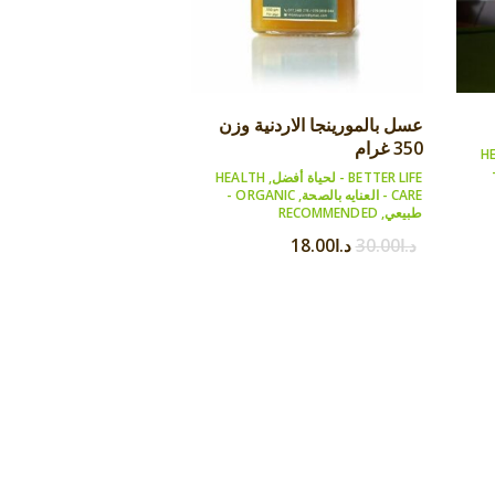
عسل بالمورينجا الاردنية وزن
350 غرام
H
ORG
BETTER LIFE - لحياة أفضل
,
HEALTH
CARE - العنايه بالصحة
,
ORGANIC -
طبيعي
,
RECOMMENDED
د.ا
30.00
د.ا
18.00