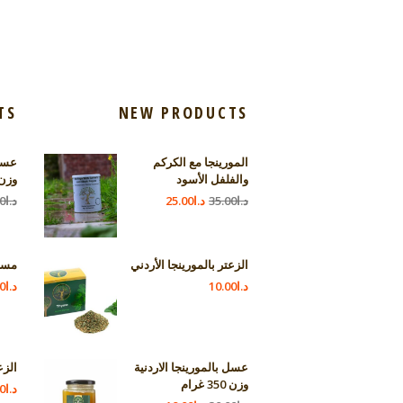
TS
NEW PRODUCTS
المورينجا مع الكركم
عسل 
والفلفل الأسود
وزن 350 غ
د.ا
35.00
د.ا
25.00
د.ا
0
الزعتر بالمورينجا الأردني
مسك
د.ا
10.00
د.ا
0
عسل بالمورينجا الاردنية
الزع
وزن 350 غرام
د.ا
0