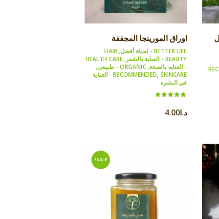
ل
اوراق المورينجا المجففة
BETTER LIFE - لحياة أفضل
,
HAIR
BEAUTY - العناية بالشعر
,
HEALTH CARE
- العنايه بالصحة
,
ORGANIC - طبيعي
,
RE
,
RECOMMENDED
SKINCARE - العناية
في البشره
Rated
5.00
د.ا
4.00
out of 5
SALE!