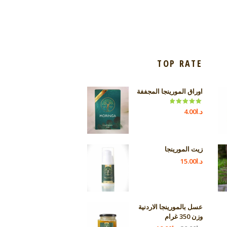
TOP RATE
اوراق المورينجا المجففة
Rated
5.00
د.ا
4.00
out of 5
زيت المورينجا
د.ا
15.00
عسل بالمورينجا الاردنية
وزن 350 غرام