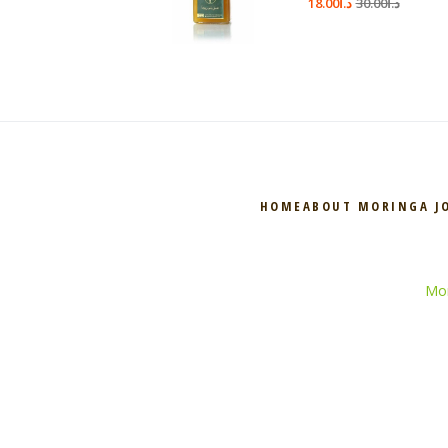
د.ا
30.00
د.ا
18.00
HOME
ABOUT MORINGA J
Mor