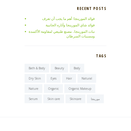
RECENT POSTS
فوائد المورينجا: أهم ما يجب أن تعرف
فوائد شاي المورينجا وآثاره الجانبية
نبات المورينجا.. مصنع طبيعي لمقاومة الأكسدة
ومسببات السرطان
TAGS
Bath & Body
Beauty
Body
Dry Skin
Eyes
Hair
Natural
Nature
Organic
Organic Makeup
مورينجا
Skincare
Skin care
Serum