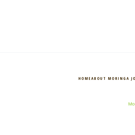
HOME
ABOUT MORINGA J
Mor