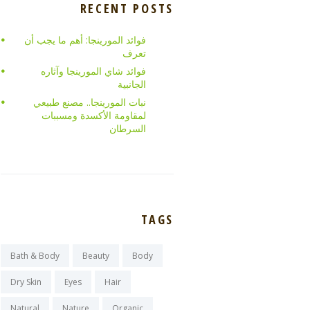
RECENT POSTS
فوائد المورينجا: أهم ما يجب أن
تعرف
فوائد شاي المورينجا وآثاره
الجانبية
نبات المورينجا.. مصنع طبيعي
لمقاومة الأكسدة ومسببات
السرطان
TAGS
Bath & Body
Beauty
Body
Dry Skin
Eyes
Hair
Natural
Nature
Organic