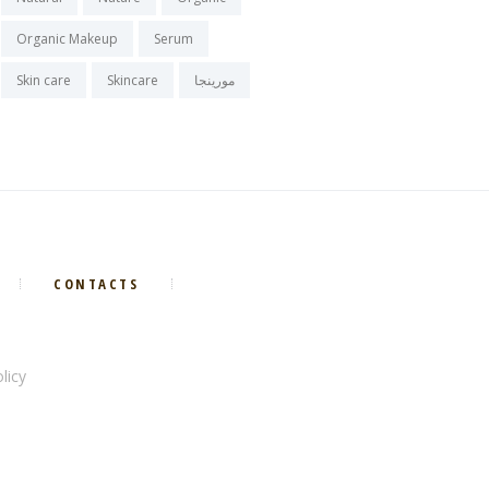
Organic Makeup
Serum
مورينجا
Skincare
Skin care
CONTACTS
licy