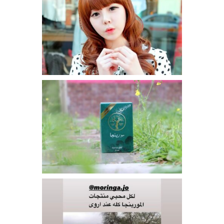
AUGUST 11, 2016
اسرار الجمال الطبيعي من المعروف أن الكوريين يتمتعوا
ببشرة بدون عيوب .وينفق الكوريين الكثير من الوقت
والمال للعناية بالبشرة. يحسد الناس في جميع أنحاء العالم...
AUGUST 11, 2016
#المورينجا_الاردنية #علامة_تجارية متميزة دائما ضمن
سلسلة المنتجات الغذائية التي تساعد في رفع مناعة
الجسم وتعمل كحاجز صد ضد ما يحاول اختراق أجسادنا
واجساد...
AUGUST 11, 2016