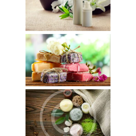
طرق طبيعية لتبييض الوجه اليكِ سيدتي أفضل الطرق
الطبيعية لتبييض الوجه ومنها ما يلي:- مسحوق الشوفان
لتبييض الوجه يعتبر مسحوق الشوفان من المواد الهامة
التي...
AUGUST 11, 2016
عندما يتعلق الأمر بالجمال يتفق الكثير من الناس على أن
الجمال الطبيعي هو أحد أهم الخصائص. ولعل أهم خطوة
في طقوس الجمال للمرأة هي الحفاظ على مظهر طبيعي
مما...
AUGUST 8, 2016
الشعر هو مصدر السعادة والثقة بالنفس لدى الجميع بغض
النظر عن كونهم رجال أو نساء. ولكن مشاكل الشعر كثيرة
ومزعجة وتشترك جميعها في عامل واحد وهي الضرر