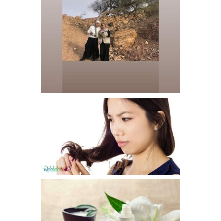
المورينجا الأردنية على على برنامج دنيا يا دنيا في قناة رؤيا
تابعونا على برنامج #دنيا_يا_دنيا في قناة رؤيا اليوم للتعرف
اكثر على...
AUGUST 11, 2016
القشرة البيضاء لا تشكل خطرا صحيا القشرة غير معدية،
إذاً فمن أين تصل؟ الأطباء ليسوا على يقين، لكن أحدى
النظريات تتطرق إلى فطريات في فروة الرأس. مسببات
خطر...
AUGUST 11, 2016